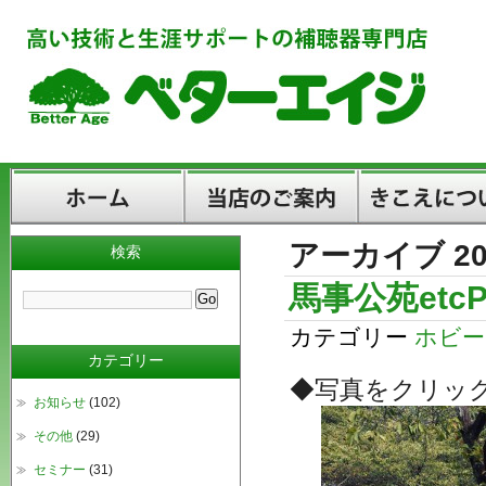
アーカイブ 20
検索
ホーム
当店のご案内
きこえについて
馬事公苑etcP
カテゴリー
ホビー
カテゴリー
◆写真をクリッ
お知らせ
(102)
その他
(29)
セミナー
(31)