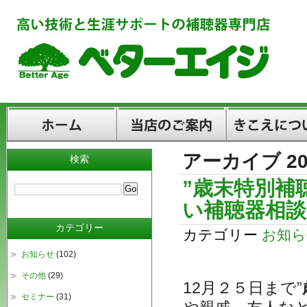
アーカイブ 20
検索
ホーム
当店のご案内
きこえについて
”歳末特別補
い補聴器相談
カテゴリー
カテゴリー
お知ら
お知らせ
(102)
その他
(29)
12月２５日まで”
セミナー
(31)