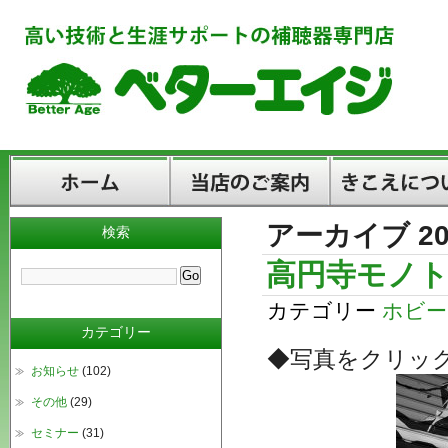
アーカイブ 20
検索
ホーム
当店のご案内
きこえについて
高円寺モノト
カテゴリー
ホビー
カテゴリー
◆写真をクリッ
お知らせ
(102)
その他
(29)
セミナー
(31)