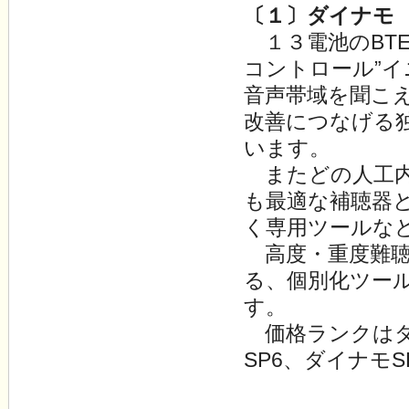
〔１〕ダイナモ
１３電池のBT
コントロール”イ
音声帯域を聞こ
改善につなげる独
います。
またどの人工内
も最適な補聴器
く専用ツールな
高度・重度難聴
る、個別化ツー
す。
価格ランクはダイ
SP6、ダイナモ