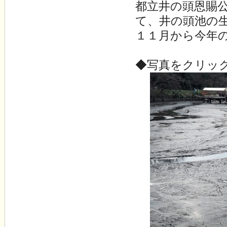
都立井の頭恩賜
て、井の頭池の
１１月から今年
◆写真をクリッ