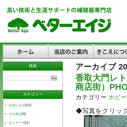
アーカイブ 20
検索
ホーム
当店のご案内
きこえについて
香取大門レト
商店街）PHO
カテゴリー
カテゴリー
ホビー
お知らせ
(102)
◆写真をクリッ
その他
(29)
セミナー
(31)