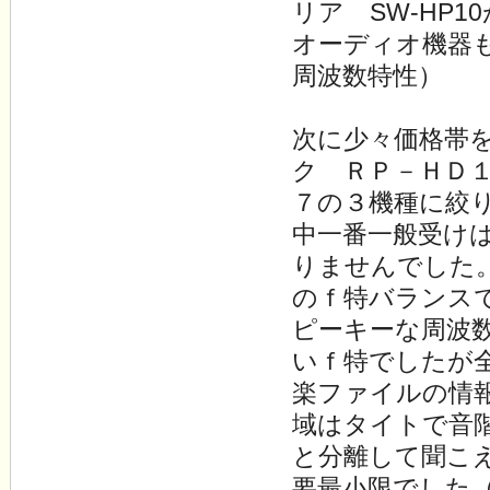
リア SW-HP
オーディオ機器
周波数特性）
次に少々価格帯
ク ＲＰ－ＨＤ
７の３機種に絞
中一番一般受け
りませんでした
のｆ特バランス
ピーキーな周波
いｆ特でしたが
楽ファイルの情
域はタイトで音
と分離して聞こ
要最小限でした