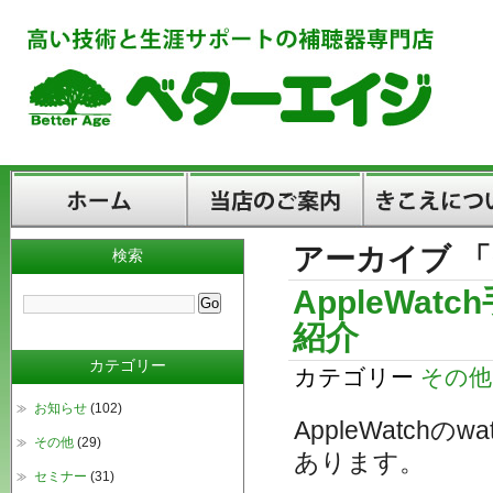
アーカイブ 
検索
ホーム
当店のご案内
きこえについて
AppleWa
紹介
カテゴリー
カテゴリー
その他
お知らせ
(102)
AppleWatch
その他
(29)
あります。
セミナー
(31)