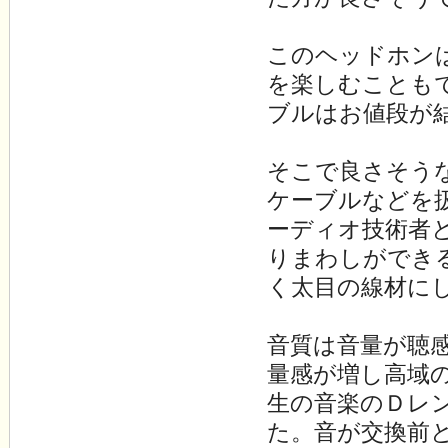
このヘッドホン
を楽しむことも
ブルはお値段が
そこで良さそう
ケーブルなどを
ーディオ技術者
りまわしができ
く太目の線材に
音質は音量が聴
量感が増し高域
生の音楽のＤレ
た。音が交換前