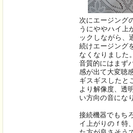
次にエージング
うにややハイ上
ックしながら、
続けエージング
なくなりました
音質的にはまず
感が出て大変聴
ギスギスしたと
より解像度、透
い方向の音にな
接続機器でもち
イ上がりのｆ特
た方が良さそう